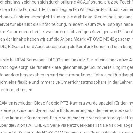
hdisplays zeichnen sich durch brillante 4K-Auflösung, präzise Touchf
ve Lehrformate macht. Mit der integrierten Whiteboard-Funktion könne
uchback-Funktion ermöglicht zudem die drahtlose Steuerung eines an
ervorzuheben ist die Entscheidung, in jedem Raum zwei Displays neben
iziente Zusammenarbeit, etwa durch gleichzeitiges Anzeigen von Präsent
ten der Inhalte haben wir auf die Atlona Matrix AT-OME-MS42 gesetzt
EDID, HDBaseT und Audioausspielung als Kernfunktionen mit sich bring
eliebte NUREVA Soundbar HDL300 zum Einsatz. Sie
ist eine innovative A
chnologie sorgt sie für eine klare, gleichmäßige Soundverteilung im
Besonders hervorzuheben sind die automatische Echo- und Rückkopplu
ht eine flexible und immersive Unterrichtsatmosphäre, in der Lehre
 Lernumgebungen.
-CAM entschieden. Diese
flexible PTZ-Kamera wurde speziell für den hyb
e eine präzise und dynamische Bildsteuerung aus der Ferne, sodass 
ktion kann die Kamera nahtlos in verschiedene Videokonferenzplattfo
er die Atlona AT-UHD-EX Serie via Netzwerkkabel ist sie flexibel abgese
terricht. So sorgt die HDVS-CAM für eine klare, flexible Bildübertrag