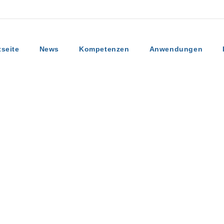
tseite
News
Kompetenzen
Anwendungen
lays von Kindermann und Automatisierungslösungen von Atlona für die Univ