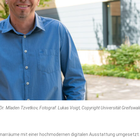
Dr. Mladen Tzvetkov, Fotograf: Lukas Voigt, Copyright Universität Greifswal
arräume mit einer hochmodernen digitalen Ausstattung umgesetzt. Da