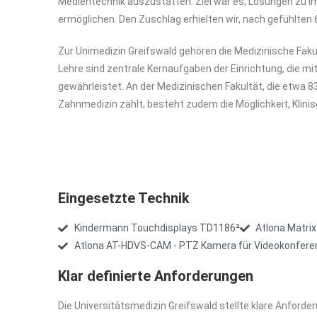
Medientechnik auszustatten. Ziel war es, Lösungen zu imp
ermöglichen. Den Zuschlag erhielten wir, nach gefühlte
Zur Unimedizin Greifswald gehören die Medizinische Fak
Lehre sind zentrale Kernaufgaben der Einrichtung, die mi
gewährleistet. An der Medizinischen Fakultät, die etw
Zahnmedizin zählt, besteht zudem die Möglichkeit, Klini
Eingesetzte Technik
Kindermann Touchdisplays TD1186²
Atlona Matr
Atlona AT-HDVS-CAM - PTZ Kamera für Videokonfere
Klar definierte Anforderungen
Die Universitätsmedizin Greifswald stellte klare Anford