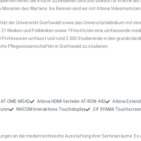
lementieren, die intuitiv zu bedienen sind und sowohl für interne als
n 6 Monaten des Wartens. Ins Rennen sind wir mit Atlona Videomatriz
ultät der Universität Greifswald sowie das Universitätsklinikum mit 
t 21 Kliniken und Polikliniken sowie 19 Instituten eine umfassende m
a 83 Professuren umfasst und rund 2.300 Studierende in den grundst
sche Pflegewissenschaften in Greifswald zu studieren.
ix AT-OME-MS42
Atlona HDMI Verteiler AT-RON-442
Atlona Exten
nzen
WACOM Interaktives Touchdisplay
24" IIYAMA Touchscree
erungen an die medientechnische Ausstattung ihrer Seminarräume: Es 