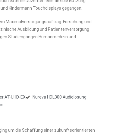
 auch externe Dozenten eine flexible Nutzung
en und Kindermann Touchdisplays gegangen.
einem Maximalversorgungsauftrag. Forschung und
edizinische Ausbildung und Patientenversorgung
ändigen Studiengängen Humanmedizin und
der AT-UHD-EX
Nureva HDL300 Audiolösung
ns
ging um die Schaffung einer zukunftsorientierten