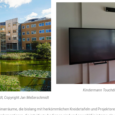
Kindermann Touchdis
dt, Copyright Jan Meßerschmidt
inarräume, die bislang mit herkömmlichen Kreidetafeln und Projektore