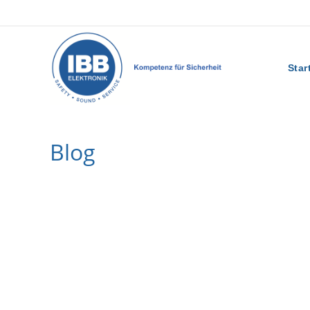
Star
Blog
>
News
>
Zukunftssichere Seminarräume: Interaktive Disp