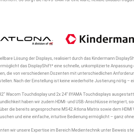
llbare Lösung der Displays, realisiert durch das Kindermann DisplaySh
, ermöglicht das DisplayShift² eine schnelle, unkomplizierte Anpassung
umen, die von verschiedenen Dozenten mit unterschiedlichen Anforderu
len. Nach der Einstellung ist keine wiederholte Justierung nötig – 
 32″ Wacom Touchdisplay und 2x 24″ IIYAMA Touchdisplays ausgestattet
eundlichkeit haben wir zudem HDMI- und USB-Anschlüsse integriert, 
über die bereits angesprochene MS42 Atlona Matrix sowie dem HDMI Ve
schen und eine einfache, intuitive Bedienung ermöglicht – ganz ohne
onnten wir unsere Expertise im Bereich Medientechnik unter Beweis st