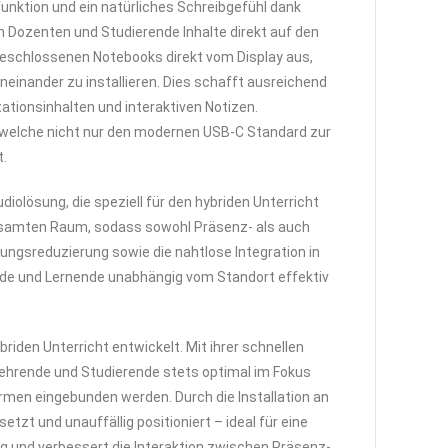
unktion und ein natürliches Schreibgefühl dank
n Dozenten und Studierende Inhalte direkt auf den
geschlossenen Notebooks direkt vom Display aus,
einander zu installieren. Dies schafft ausreichend
ationsinhalten und interaktiven Notizen.
, welche nicht nur den modernen USB-C Standard zur
t.
udiolösung, die speziell für den hybriden Unterricht
 gesamten Raum, sodass sowohl Präsenz- als auch
ngsreduzierung sowie die nahtlose Integration in
nde und Lernende unabhängig vom Standort effektiv
riden Unterricht entwickelt. Mit ihrer schnellen
Lehrende und Studierende stets optimal im Fokus
rmen eingebunden werden. Durch die Installation an
tzt und unauffällig positioniert – ideal für eine
ung und verbessert die Interaktion zwischen Präsenz-