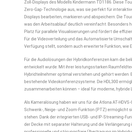
Zoll-Displays des Modells Kindermann TD1186. Diese Touc
Zero-Gap-Technologie aus, was sie perfekt für interakti
Displays bearbeiten, markieren und abspeichern. Die To
was den Arbeitsablauf deutlich vereinfacht. Besonders h
Platz für parallele Visualisierungen und fördert die eff
Für die Videoverteilung und das Automatisierte Umschal
Verfügung stellt, sondern auch erweiterte Funktion, wie 
Für die Audiolösungen der Hybridkonferenzen kam die b
entwickelt wurde. Mit ihrer leistungsstarken Raumfeldte
Hybridteilnehmer optimal verstehen und gehört werden. 
bestehende Videokonferenzsysteme. Die HDL300 ermöglic
zusammenarbeiten können – ideal für moderne, hybride
Als Kameralösung haben wir uns für die Atlona AT-HDVS
Schwenk-, Neige- und Zoom-Funktion (PTZ) ermöglicht si
stehen. Dank der integrierten USB- und IP-Streaming-Fun
der Decke mit separater Halterung und die Verlängerung üb
professionelle und störungsfreie Übertragung im Hybridun