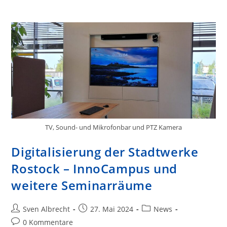
TV, Sound- und Mikrofonbar und PTZ Kamera
Digitalisierung der Stadtwerke
Rostock – InnoCampus und
weitere Seminarräume
Beitrags-
Beitrag
Beitrags-
Sven Albrecht
27. Mai 2024
News
Autor:
veröffentlicht:
Kategorie:
Beitrags-
0 Kommentare