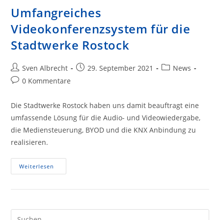
Umfangreiches
Videokonferenzsystem für die
Stadtwerke Rostock
Beitrags-
Beitrag
Beitrags-
Sven Albrecht
29. September 2021
News
Autor:
veröffentlicht:
Kategorie:
Beitrags-
0 Kommentare
Kommentare:
Die Stadtwerke Rostock haben uns damit beauftragt eine
umfassende Lösung für die Audio- und Videowiedergabe,
die Mediensteuerung, BYOD und die KNX Anbindung zu
realisieren.
Umfangreiches
Weiterlesen
Videokonferenzsystem
Für
Die
Stadtwerke
Rostock
Pre