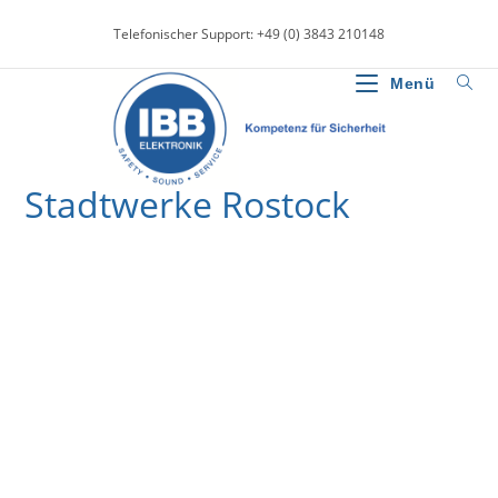
Zum
Telefonischer Support: +49 (0) 3843 210148
Inhalt
springen
Menü
Stadtwerke Rostock
>
News
>
Stadtwerke Rostock