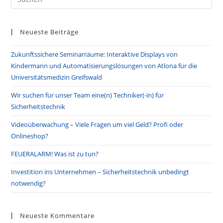
Es
to
Neueste Beiträge
clo
the
Zukunftssichere Seminarräume: Interaktive Displays von
sea
Kindermann und Automatisierungslösungen von Atlona für die
pan
Universitätsmedizin Greifswald
Wir suchen für unser Team eine(n) Techniker(-in) für
Sicherheitstechnik
Videoüberwachung – Viele Fragen um viel Geld? Profi oder
Onlineshop?
FEUERALARM! Was ist zu tun?
Investition ins Unternehmen – Sicherheitstechnik unbedingt
notwendig?
Neueste Kommentare