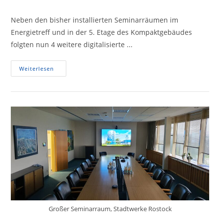
Kommentare:
Neben den bisher installierten Seminarräumen im
Energietreff und in der 5. Etage des Kompaktgebäudes
folgten nun 4 weitere digitalisierte ...
Digitalisierung
Weiterlesen
Der
Stadtwerke
Rostock
–
InnoCampus
Und
Weitere
Seminarräume
Großer Seminarraum, Stadtwerke Rostock