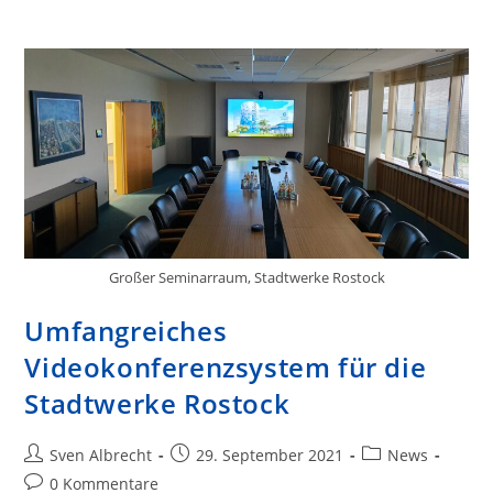
Großer Seminarraum, Stadtwerke Rostock
Umfangreiches
Videokonferenzsystem für die
Stadtwerke Rostock
Beitrags-
Beitrag
Beitrags-
Sven Albrecht
29. September 2021
News
Autor:
veröffentlicht:
Kategorie:
Beitrags-
0 Kommentare