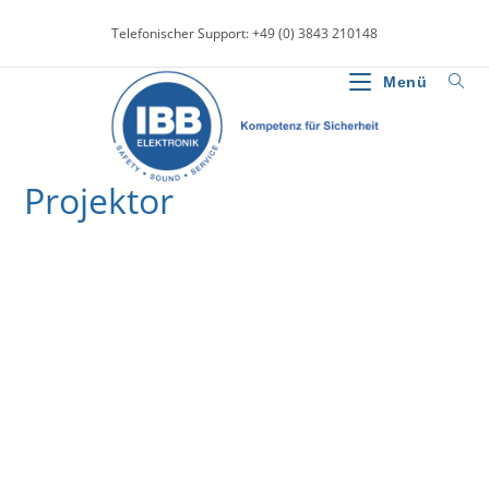
Zum
Telefonischer Support: +49 (0) 3843 210148
Inhalt
springen
Menü
Projektor
>
News
>
Projektor