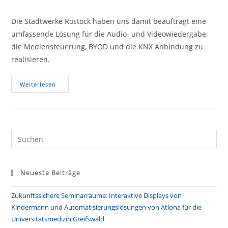
Kommentare:
Die Stadtwerke Rostock haben uns damit beauftragt eine
umfassende Lösung für die Audio- und Videowiedergabe,
die Mediensteuerung, BYOD und die KNX Anbindung zu
realisieren.
Umfangreiches
Weiterlesen
Videokonferenzsystem
Für
Die
Stadtwerke
Rostock
Pre
Es
to
Neueste Beiträge
clo
the
Zukunftssichere Seminarräume: Interaktive Displays von
sea
Kindermann und Automatisierungslösungen von Atlona für die
pan
Universitätsmedizin Greifswald