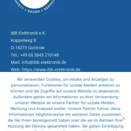
IBB Elektronik e.K.
Koppelweg 8
D-18273 Güstrow
Tel.: +49 (0) 3843 210148
Mail: info@ibb-elektronik.de
Web: https://www.ibb-elektronik.de
Wir verwenden Cookies, um Inhalte und Anzeigen zu
personalisieren, Funktionen für soziale Medien anbieten zu
Rechtliches
können und die Zugriffe auf unsere Website zu analysieren.
Außerdem geben wir Informationen zu Ihrer Verwendung
unserer Website an unsere Partner für soziale Medien,
Impressum
Werbung und Analysen weiter. Unsere Partner führen diese
Datenschutz
Informationen möglicherweise mit weiteren Daten zusammen,
die Sie ihnen bereitgestellt haben oder die sie im Rahmen Ihrer
Sitemap
Nutzung der Dienste gesammelt haben. Sie geben Einwilligung