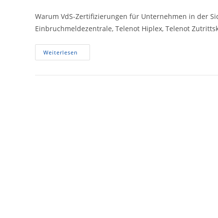
Autor:
veröffentlicht:
Kategorie:
K
Warum VdS-Zertifizierungen für Unternehmen in der Sic
Einbruchmeldezentrale, Telenot Hiplex, Telenot Zutrittsk
Warum
Weiterlesen
VdS-
Zertifizierung
Für
Unternehmen
In
Der
Sicherheitstechnik
Unerlässlich
Ist