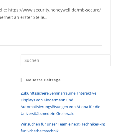
lle: https://www.security.honeywell.de/mb-secure/
herheit an erster Stelle…
Press
Escape
to
Neueste Beiträge
close
the
Zukunftssichere Seminarräume: Interaktive
search
Displays von Kindermann und
panel.
Automatisierungslösungen von Atlona für die
Universitätsmedizin Greifswald
Wir suchen für unser Team eine(n) Techniker(-in)
für Sicherheitstechnik