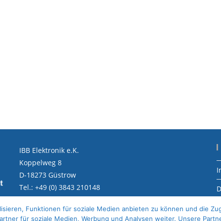
IBB Elektronik e.K.
Koppelweg 8
I
D-18273 Güstrow
Tel.: +49 (0) 3843 210148
D
Mail: info@ibb-elektronik.de
S
isieren, Funktionen für soziale Medien anbieten zu können und die Zug
Web: https://www.ibb-elektronik.de
rtner für soziale Medien, Werbung und Analysen weiter. Unsere Partn