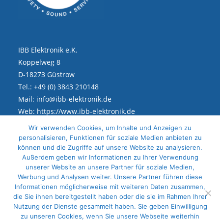
IBB Elektronik e.K.
Koppelweg 8
D-18273 Güstrow
Tel.: +49 (0) 3843 210148
Mail: info@ibb-elektronik.de
Web: https://www.ibb-elektronik.de
Wir verwenden Cookies, um Inhalte und Anzeigen zu
personalisieren, Funktionen für soziale Medien anbieten zu
Rechtliches
können und die Zugriffe auf unsere Website zu analysieren.
Außerdem geben wir Informationen zu Ihrer Verwendung
unserer Website an unsere Partner für soziale Medien,
Impressum
Werbung und Analysen weiter. Unsere Partner führen diese
Datenschutz
Informationen möglicherweise mit weiteren Daten zusammen,
die Sie ihnen bereitgestellt haben oder die sie im Rahmen Ihrer
Sitemap
Nutzung der Dienste gesammelt haben. Sie geben Einwilligung
zu unseren Cookies, wenn Sie unsere Webseite weiterhin