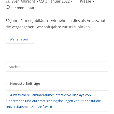
Beitrags-
Beitrag
Beitrags-
Sven Albrecht
3. Januar 2022
Presse
Autor:
veröffentlicht:
Kategorie:
Beitrags-
0 Kommentare
Kommentare:
30 Jahre Firmenjubiläum - wir nehmen dies als Anlass, auf
die vergangenen Geschäftsjahre zurückzublicken...
30
Weiterlesen
Jahre
Firmenjubiläum
–
Wir
Sagen
Danke!
Pre
Es
to
Neueste Beiträge
clo
the
Zukunftssichere Seminarräume: Interaktive Displays von
sea
Kindermann und Automatisierungslösungen von Atlona für die
pan
Universitätsmedizin Greifswald