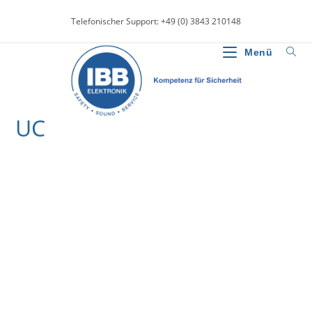
Zum
Telefonischer Support: +49 (0) 3843 210148
Inhalt
springen
Menü
UC
>
News
>
UC