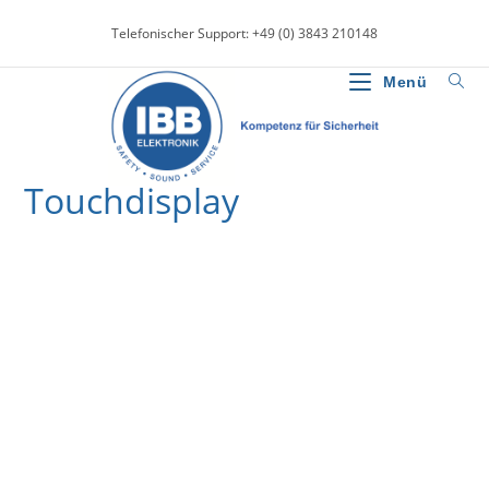
Zum
Telefonischer Support: +49 (0) 3843 210148
Inhalt
springen
Menü
Touchdisplay
>
News
>
Touchdisplay