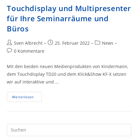
Touchdisplay und Multipresenter
für Ihre Seminarräume und
Büros
Beitrags-
Beitrag
Beitrags-
Sven Albrecht
25. Februar 2022
News
Autor:
veröffentlicht:
Kategorie:
Beitrags-
0 Kommentare
Kommentare:
Mit den beiden neuen Medienprodukten von Kindermann,
dem Touchdisplay TD20 und dem Klick&Show KF-X setzen
wir auf interaktive und ...
Touchdisplay
Weiterlesen
Und
Multipresenter
Für
Ihre
Seminarräume
Und
Büros
Pre
Es