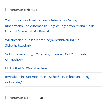
to
Neueste Beiträge
clo
the
Zukunftssichere Seminarräume: Interaktive Displays von
sea
Kindermann und Automatisierungslösungen von Atlona für die
pan
Universitätsmedizin Greifswald
Wir suchen für unser Team eine(n) Techniker(-in) für
Sicherheitstechnik
Videoüberwachung – Viele Fragen um viel Geld? Profi oder
Onlineshop?
FEUERALARM! Was ist zu tun?
Investition ins Unternehmen – Sicherheitstechnik unbedingt
notwendig?
Neueste Kommentare