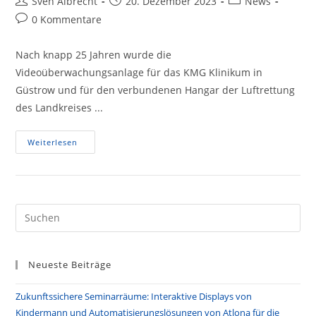
Beitrags-
Beitrag
Beitrags-
Sven Albrecht
20. Dezember 2023
News
Autor:
veröffentlicht:
Kategorie:
Beitrags-
0 Kommentare
Kommentare:
Nach knapp 25 Jahren wurde die
Videoüberwachungsanlage für das KMG Klinikum in
Güstrow und für den verbundenen Hangar der Luftrettung
des Landkreises ...
Erneuerung
Weiterlesen
Der
Videoüberwachungsanlage
Im
KMG
Klinikum
Güstrow
Pre
Es
to
Neueste Beiträge
clo
the
Zukunftssichere Seminarräume: Interaktive Displays von
sea
Kindermann und Automatisierungslösungen von Atlona für die