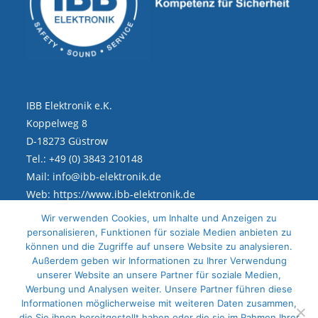
IBB Elektronik e.K.
Koppelweg 8
D-18273 Güstrow
Tel.: +49 (0) 3843 210148
Mail: info@ibb-elektronik.de
Web: https://www.ibb-elektronik.de
Wir verwenden Cookies, um Inhalte und Anzeigen zu
personalisieren, Funktionen für soziale Medien anbieten zu
Rechtliches
können und die Zugriffe auf unsere Website zu analysieren.
Außerdem geben wir Informationen zu Ihrer Verwendung
unserer Website an unsere Partner für soziale Medien,
Impressum
Werbung und Analysen weiter. Unsere Partner führen diese
Datenschutz
Informationen möglicherweise mit weiteren Daten zusammen,
die Sie ihnen bereitgestellt haben oder die sie im Rahmen Ihrer