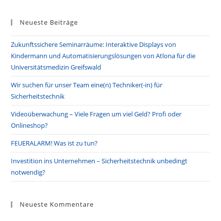
to
Neueste Beiträge
clo
the
Zukunftssichere Seminarräume: Interaktive Displays von
sea
Kindermann und Automatisierungslösungen von Atlona für die
pan
Universitätsmedizin Greifswald
Wir suchen für unser Team eine(n) Techniker(-in) für
Sicherheitstechnik
Videoüberwachung – Viele Fragen um viel Geld? Profi oder
Onlineshop?
FEUERALARM! Was ist zu tun?
Investition ins Unternehmen – Sicherheitstechnik unbedingt
notwendig?
Neueste Kommentare