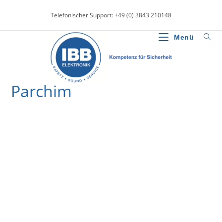
Zum
Telefonischer Support: +49 (0) 3843 210148
Inhalt
springen
Menü
Parchim
>
News
>
Parchim