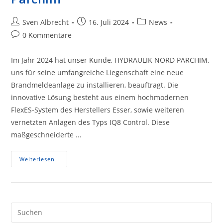
Beitrags-
Beitrag
Beitrags-
Sven Albrecht
16. Juli 2024
News
Autor:
veröffentlicht:
Kategorie:
Beitrags-
0 Kommentare
Kommentare:
Im Jahr 2024 hat unser Kunde, HYDRAULIK NORD PARCHIM,
uns für seine umfangreiche Liegenschaft eine neue
Brandmeldeanlage zu installieren, beauftragt. Die
innovative Lösung besteht aus einem hochmodernen
FlexES-System des Herstellers Esser, sowie weiteren
vernetzten Anlagen des Typs IQ8 Control. Diese
maßgeschneiderte ...
Brandmeldeanlage
Weiterlesen
Für
HNP
Parchim
Pre
Es