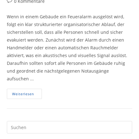
Beitrags-
0 Kommentare
Kommentare:
Wenn in einem Gebäude ein Feueralarm ausgelöst wird,
folgt ein klar strukturierter organisatorischer Ablauf, der
sicherstellen soll, dass alle Personen schnell und sicher
evakuiert werden. Zunächst wird der Alarm durch einen
Handmelder oder einen automatischen Rauchmelder
aktiviert, was ein akustisches und visuelles Signal auslöst.
Daraufhin sollten sofort alle Personen im Gebäude ruhig
und geordnet die nächstgelegenen Notausgänge
aufsuchen ...
FEUERALARM!
Weiterlesen
Was
Ist
Zu
Tun?
Pre
Es