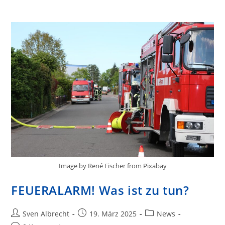
Image by René Fischer from Pixabay
FEUERALARM! Was ist zu tun?
Beitrags-
Beitrag
Beitrags-
Sven Albrecht
19. März 2025
News
Autor:
veröffentlicht:
Kategorie: