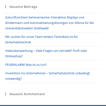
to
Neueste Beiträge
clo
the
Zukunftssichere Seminarräume: Interaktive Displays von
sea
Kindermann und Automatisierungslösungen von Atlona für die
pan
Universitätsmedizin Greifswald
Wir suchen für unser Team eine(n) Techniker(-in) für
Sicherheitstechnik
Videoüberwachung – Viele Fragen um viel Geld? Profi oder
Onlineshop?
FEUERALARM! Was ist zu tun?
Investition ins Unternehmen – Sicherheitstechnik unbedingt
notwendig?
Neueste Kommentare