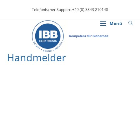
Zum
Telefonischer Support: +49 (0) 3843 210148
Inhalt
springen
Menü
Handmelder
>
News
>
Handmelder