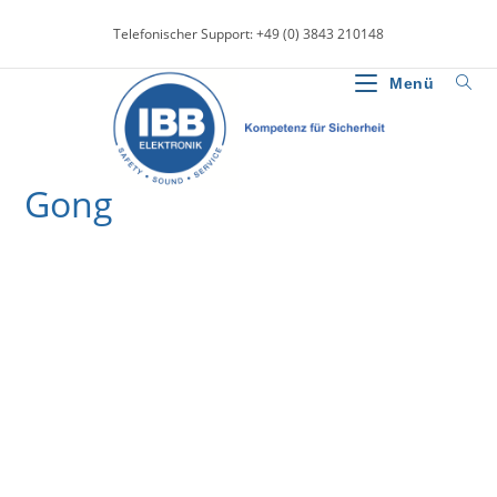
Zum
Telefonischer Support: +49 (0) 3843 210148
Inhalt
springen
Menü
Gong
>
News
>
Gong