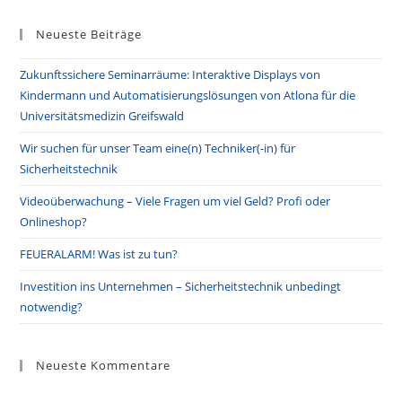
Dem
to
Schulsekretariat
In
Neueste Beiträge
clo
Die
Einzelnen
the
Klassenräume?
Zukunftssichere Seminarräume: Interaktive Displays von
Elektroakustische
sea
Anlagen
Kindermann und Automatisierungslösungen von Atlona für die
pan
Universitätsmedizin Greifswald
Wir suchen für unser Team eine(n) Techniker(-in) für
Sicherheitstechnik
Videoüberwachung – Viele Fragen um viel Geld? Profi oder
Onlineshop?
FEUERALARM! Was ist zu tun?
Investition ins Unternehmen – Sicherheitstechnik unbedingt
notwendig?
Neueste Kommentare