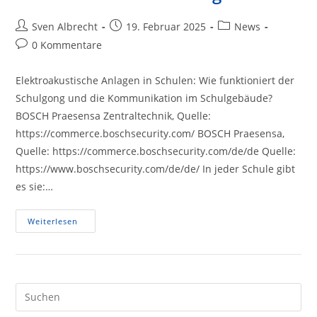
Beitrags-
Beitrag
Beitrags-
Sven Albrecht
19. Februar 2025
News
Autor:
veröffentlicht:
Kategorie:
Beitrags-
0 Kommentare
Kommentare:
Elektroakustische Anlagen in Schulen: Wie funktioniert der
Schulgong und die Kommunikation im Schulgebäude?
BOSCH Praesensa Zentraltechnik, Quelle:
https://commerce.boschsecurity.com/ BOSCH Praesensa,
Quelle: https://commerce.boschsecurity.com/de/de Quelle:
https://www.boschsecurity.com/de/de/ In jeder Schule gibt
es sie:…
Woher
Weiterlesen
Kommt
Der
Schulgong?
Und
Wie
Kommen
Die
Pre
Meldungen
Es
Aus