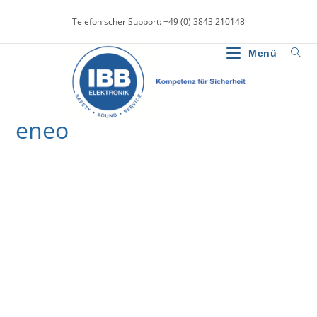
Zum
Telefonischer Support: +49 (0) 3843 210148
Inhalt
springen
Menü
eneo
>
News
>
eneo