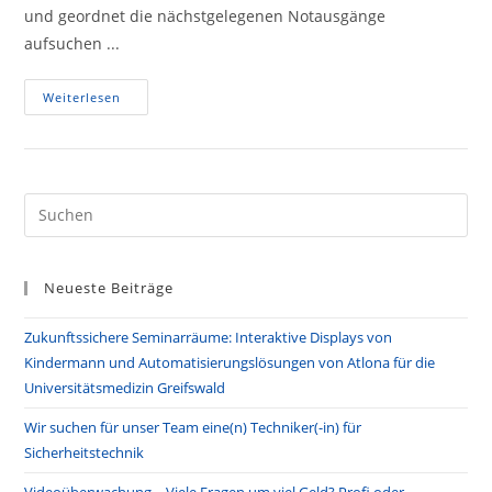
und geordnet die nächstgelegenen Notausgänge
aufsuchen ...
Videoüberwachung
Weiterlesen
–
Viele
Fragen
Um
Viel
Geld?
Profi
Pre
Oder
Es
Onlineshop?
to
Neueste Beiträge
clo
the
Zukunftssichere Seminarräume: Interaktive Displays von
sea
Kindermann und Automatisierungslösungen von Atlona für die
pan
Universitätsmedizin Greifswald
Wir suchen für unser Team eine(n) Techniker(-in) für
Sicherheitstechnik
Videoüberwachung – Viele Fragen um viel Geld? Profi oder