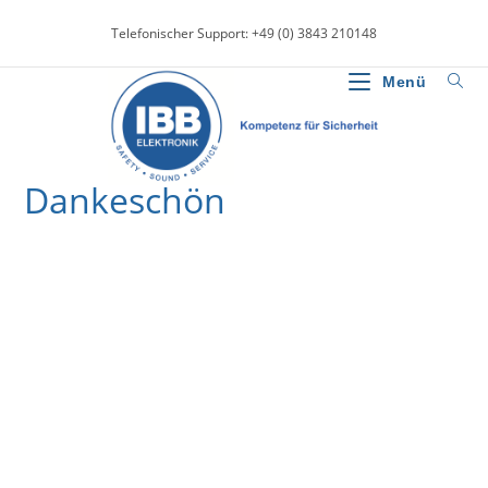
Zum
Telefonischer Support: +49 (0) 3843 210148
Inhalt
springen
Menü
Dankeschön
>
News
>
Dankeschön