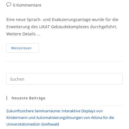
Autor:
veröffentlicht:
Kategorie:
Beitrags-
0 Kommentare
Kommentare:
Eine neue Sprach- und Evakuierungsanlage wurde für die
Erweiterung des LIKAT Gebäudekomplexes durchgeführt.
Weitere Details ...
Rückblick
Weiterlesen
Auf
Das
Jahr
2024
Pre
Es
to
Neueste Beiträge
clo
the
Zukunftssichere Seminarräume: Interaktive Displays von
sea
Kindermann und Automatisierungslösungen von Atlona für die
pan
Universitätsmedizin Greifswald