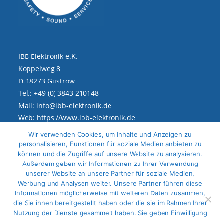
IBB Elektronik e.K.
Koppelweg 8
D-18273 Güstrow
Tel.: +49 (0) 3843 210148
Mail: info@ibb-elektronik.de
Web: https://www.ibb-elektronik.de
Wir verwenden Cookies, um Inhalte und Anzeigen zu
personalisieren, Funktionen für soziale Medien anbieten zu
Rechtliches
können und die Zugriffe auf unsere Website zu analysieren.
Außerdem geben wir Informationen zu Ihrer Verwendung
Impressum
unserer Website an unsere Partner für soziale Medien,
Werbung und Analysen weiter. Unsere Partner führen diese
Datenschutz
Informationen möglicherweise mit weiteren Daten zusammen,
die Sie ihnen bereitgestellt haben oder die sie im Rahmen Ihrer
Sitemap
Nutzung der Dienste gesammelt haben. Sie geben Einwilligung