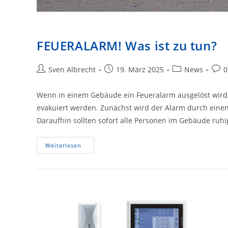
FEUERALARM! Was ist zu tun?
Beitrags-
Beitrag
Beitrags-
Beit
Sven Albrecht
19. März 2025
News
0
Autor:
veröffentlicht:
Kategorie:
Kom
Wenn in einem Gebäude ein Feueralarm ausgelöst wird, fol
evakuiert werden. Zunächst wird der Alarm durch einen
Daraufhin sollten sofort alle Personen im Gebäude ruh
FEUERALARM!
Weiterlesen
Was
Ist
Zu
Tun?