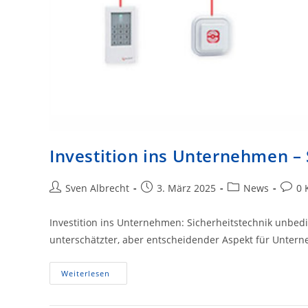
Investition ins Unternehmen –
Beitrags-
Beitrag
Beitrags-
Beitra
Sven Albrecht
3. März 2025
News
0 
Autor:
veröffentlicht:
Kategorie:
Komm
Investition ins Unternehmen: Sicherheitstechnik unbedin
unterschätzter, aber entscheidender Aspekt für Unter
Investition
Weiterlesen
Ins
Unternehmen
–