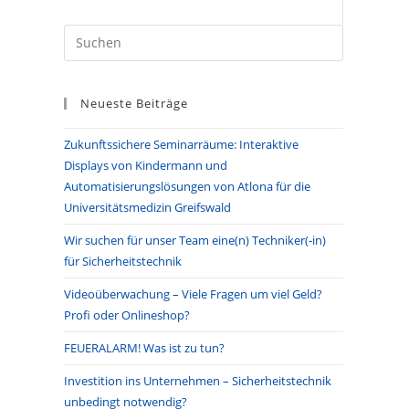
Press
Escape
to
Neueste Beiträge
close
the
Zukunftssichere Seminarräume: Interaktive
search
Displays von Kindermann und
panel.
Automatisierungslösungen von Atlona für die
Universitätsmedizin Greifswald
Wir suchen für unser Team eine(n) Techniker(-in)
für Sicherheitstechnik
Videoüberwachung – Viele Fragen um viel Geld?
Profi oder Onlineshop?
FEUERALARM! Was ist zu tun?
Investition ins Unternehmen – Sicherheitstechnik
unbedingt notwendig?