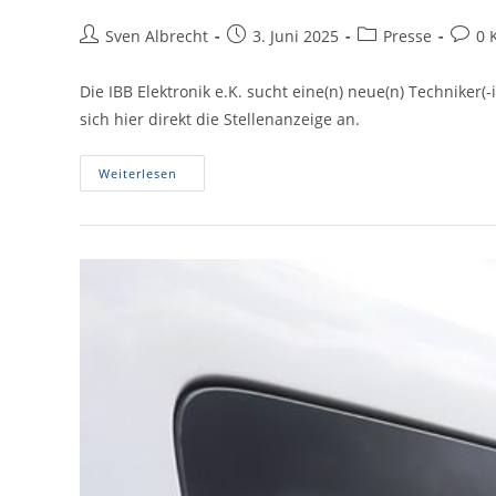
Beitrags-
Beitrag
Beitrags-
Beitra
Sven Albrecht
3. Juni 2025
Presse
0 
Autor:
veröffentlicht:
Kategorie:
Komme
Die IBB Elektronik e.K. sucht eine(n) neue(n) Techniker
sich hier direkt die Stellenanzeige an.
Wir
Weiterlesen
Suchen
Für
Unser
Team
Eine(n)
Techniker(-
In)
Für
Sicherheitstechnik