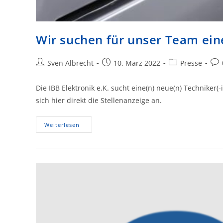
Wir suchen für unser Team eine
Beitrags-
Beitrag
Beitrags-
Bei
Sven Albrecht
10. März 2022
Presse
Autor:
veröffentlicht:
Kategorie:
Kom
Die IBB Elektronik e.K. sucht eine(n) neue(n) Techniker
sich hier direkt die Stellenanzeige an.
Wir
Weiterlesen
Suchen
Für
Unser
Team
Eine(n)
Techniker(-
In)
Für
Sicherheitstechnik